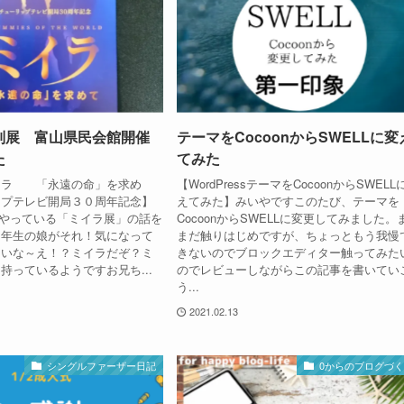
別展 富山県民会館開催
テーマをCocoonからSWELLに変
た
てみた
イラ 「永遠の命」を求め
【WordPressテーマをCocoonからSWELL
ップテレビ開局３０周年記念】
えてみた】みいやですこのたび、テーマを
Mやっている「ミイラ展」の話を
CocoonからSWELLに変更してみました。
４年生の娘がそれ！気になって
まだ触りはじめですが、ちょっともう我慢
たいな～え！？ミイラだぞ？ミ
きないのでブロックエディター触ってみた
持っているようですお兄ち...
のでレビューしながらこの記事を書いてい
う...
2021.02.13
シングルファーザー日記
0からのブログづ