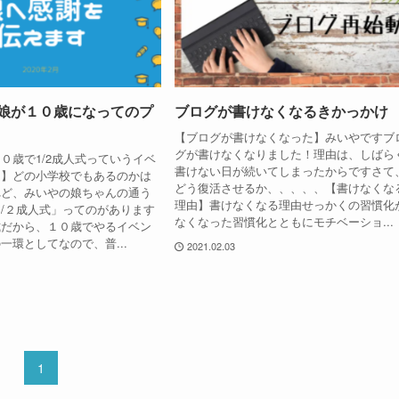
 娘が１０歳になってのプ
ブログが書けなくなるきかっかけ
【ブログが書けなくなった】みいやですブ
グが書けなくなりました！理由は、しばら
０歳で1/2成人式っていうイベ
書けない日が続いてしまったからですさて
！】どの小学校でもあるのかは
どう復活させるか、、、、、【書けなくな
れど、みいやの娘ちゃんの通う
理由】書けなくなる理由せっかくの習慣化
/２成人式」ってのがあります
なくなった習慣化とともにモチベーショ...
式だから、１０歳でやるイベン
一環としてなので、普...
2021.02.03
1