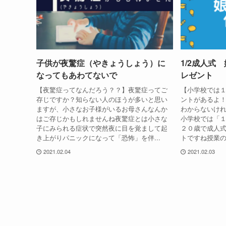
子供が夜驚症（やきょうしょう）に
1/2成人式
なってもあわてないで
レゼント
【夜驚症ってなんだろう？？】夜驚症ってご
【小学校では１
存じですか？知らない人のほうが多いと思い
ントがあるよ
ますが、小さなお子様がいるお母さんなんか
わからないけ
はご存じかもしれませんね夜驚症とは小さな
小学校では「１
子にみられる症状で突然夜に目を覚まして起
２０歳で成人
き上がりパニックになって「恐怖」を伴...
トですね授業の
2021.02.04
2021.02.03