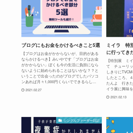
ブログにもお金をかけるべきこと5選
ミイラ 特
に行ってき
【ブログはお金がかからないが、目的がある
ならかけるべき】みいやです「ブログはお金
【特別展 ミ
がかからない」ぼくも今の生活に負担になら
て チューリ
ないように始められることはないかな？？と
しきりにTVC
いうことで出会ったのがブログでしたパソコ
したところ、
ンあれば月々1,000円くらいでできるらし...
たんよ 行き
イラ展に興味を
2021.02.27
2021.02.13
シングルファーザー日記