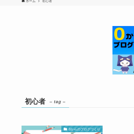
ホーム
初心者
初心者
– tag –
0からのブログづくり