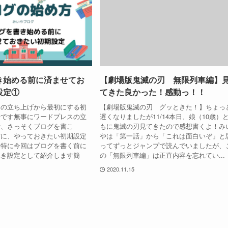
き始める前に済ませてお
【劇場版鬼滅の刃 無限列車編】
設定①
てきた良かった！感動っ！！
スの立ち上げから最初にする初
【劇場版鬼滅の刃 グッときた！】ちょっ
やです無事にワードプレスの立
遅くなりましたが11/14本日、娘（10歳）
で、さっそくブログを書こ
もに鬼滅の刃見てきたので感想書くよ！み
前に、やっておきたい初期設定
やは「第一話」から「これは面白いぞ」と
。特に今回はブログを書く前に
ってずっとジャンプで読んでいましたが、
べき設定として紹介します簡
の「無限列車編」は正直内容を忘れてい...
2020.11.15