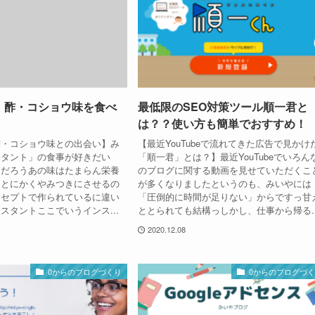
】酢・コショウ味を食べ
最低限のSEO対策ツール順一君と
は？？使い方も簡単でおすすめ！
酢・コショウ味との出会い】み
【最近YouTubeで流れてきた広告で見かけ
スタント」の食事が好きだい
「順一君」とは？】最近YouTubeでいろん
きだろうあの味はたまらん栄養
のブログに関する動画を見せていただくこ
、とにかくやみつきにさせるの
が多くなりましたというのも、みいやには
ンセプトで作られているに違い
「圧倒的に時間が足りない」からですっ甘
スタントここでいうインス...
ととられても結構っしかし、仕事から帰る..
2020.12.08
0からのブログづくり
0からのブログづ