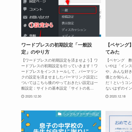
ワードプレスの初期設定「一般設
【ペヤング
定」のやり方
てみた
【ワードプレスの初期設定を済ませよう】ワ
【ペヤング 
ードプレスの初期設定を行っていきます！ワ
いやは「イン
ードプレスをインストールして、パーマリン
や、みんな好
クの設定を済ませましたパーマリンク設定に
価とか知らん
ついてはこちら後のやっておきたい設定は一
だ！というコ
般設定：サイトの基本設定「サイトの名...
ないはずのイン
2020.12.30
2020.12.18
シングルファーザー日記