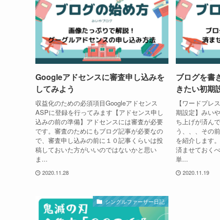
Googleアドセンスに審査申し込みを
ブログを書
してみよう
きたい初期
収益化のための必須項目Googleアドセンス
【ワードプレ
ASPに登録を行ってみます【アドセンス申し
期設定】みい
込みの前の準備】アドセンスには審査が必要
ち上げが済ん
です。審査のためにもブログ記事が必要なの
う、、、その
で、審査申し込みの前に１０記事くらいは投
を紹介します
稿しておいた方がいいのではないかと思い
済ませておく
ま...
単...
2020.11.28
2020.11.19
シングルファーザー日記