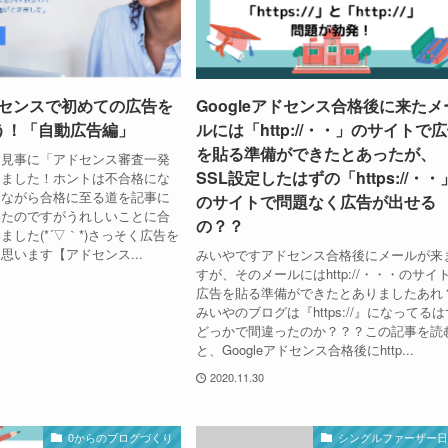
アドセンスで初めての広告を
Googleアドセンス合格後に来たメ
う！「自動広告編」
ルには「http://・・」のサイトで
を貼る準備ができたとあったが、
日見事に「アドセンス審査一発
SSL設定したはずの「https://・・
しました！ホントは不合格にな
しながら合格に至る道を記事に
のサイトで問題なく広告が出せる
いたのですがうれしいことに合
の？？
した(*´▽｀*)さっそく広告を
思います【アドセンス...
みいやですアドセンス合格後にメールが来
すが、そのメールにはhttp://・・・のサイ
広告を貼る準備ができたとありましたあれ
みいやのブログは『https://』になってるは
どっかで間違ったのか？？？この記事を読
と、Googleアドセンス合格後にhttp...
2020.11.30
0からのブログづくり
シングルファーザー日