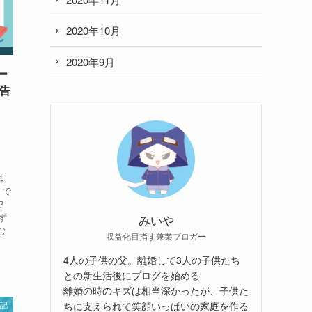
2020年10月
2020年9月
ー
広告
」
ま
トで
？
ず
みいや
む
収益化目指す兼業ブロガー
4人の子供の父。離婚して3人の子供たち
との新生活後にブログを始める
離婚の時のキズは相当深かったが、子供た
記
ちに支えられて笑顔いっぱいの家庭を作る