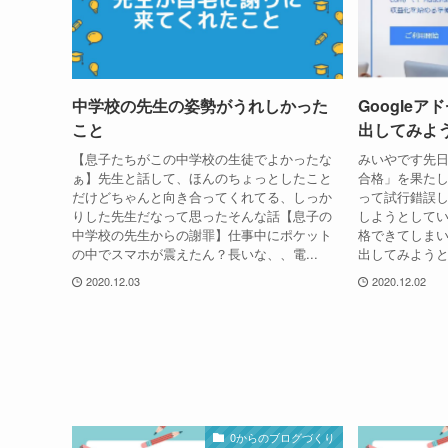
中学校の先生の姿勢がうれしかった
Google
こと
出してみよ
【息子たちがこの中学校の生徒でよかったな
みいやです先
ぁ】先生と話して、ほんのちょっとしたこと
合格」を果た
だけどちゃんと向き合ってくれてる、しっか
って試行錯誤
りした先生だなって思ったそんな話【息子の
しようとして
中学校の先生からの謝罪】仕事中にポケット
格できてしまいま
の中でスマホが震えたん？長いな、、電...
出してみようと
2020.12.03
2020.12.02
0からのブログづくり