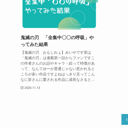
鬼滅の刃 「全集中〇〇の呼吸」や
ってみた結果
【鬼滅の刃 おもしれぇ】みいやです実は
「鬼滅の刃」は連載第一話からファンですこ
の作者さんのお話やキャラ・絵って特徴があ
って、なんてゆーか普通じゃない惹かれると
ころが多い作品ですよねはっきり言ってこん
なに皆さんに愛される作品に成長なさると...
2020.11.13
1