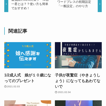
ワードプレスの初期設定
一君とは？？使い方も簡単
「一般設定」のやり方
でおすすめ！
関連記事
1/2成人式 娘が１０歳にな
子供が夜驚症（やきょうし
ってのプレゼント
ょう）になってもあわてな
いで
2021.02.03
2021.02.04